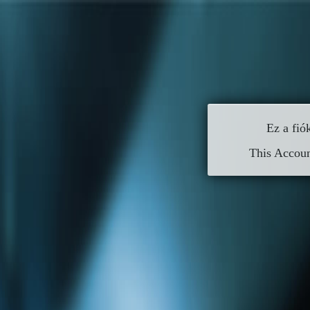
Ez a fió
This Accou