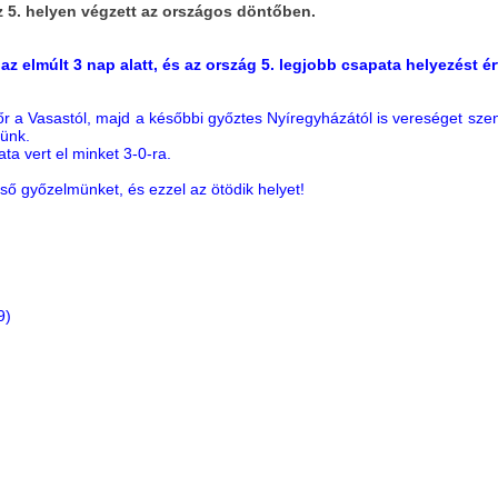
 5. helyen végzett az országos döntőben.
z elmúlt 3 nap alatt, és az ország 5. legjobb csapata helyezést ért
 a Vasastól, majd a későbbi győztes Nyíregyházától is vereséget szen
tünk.
 vert el minket 3-0-ra.
ső győzelmünket, és ezzel az ötödik helyet!
9)