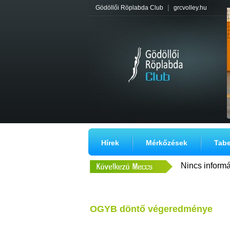
|
Gödöllői Röplabda Club
grcvolley.hu
Hírek
Mérkőzések
Tabe
Nincs inform
OGYB döntő végeredménye