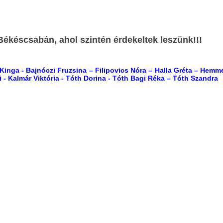
Békéscsabán, ahol szintén érdekeltek leszünk!!!
 Kinga - Bajnóczi Fruzsina – Filipovics Nóra – Halla Gréta – Hemm
- Kalmár Viktória - Tóth Dorina - Tóth Bagi Réka – Tóth Szandra