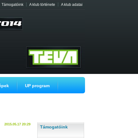
|
|
Támogatóink
A klub története
A klub adatai
épek
UP program
2015.05.17 20:29
Támogatóink