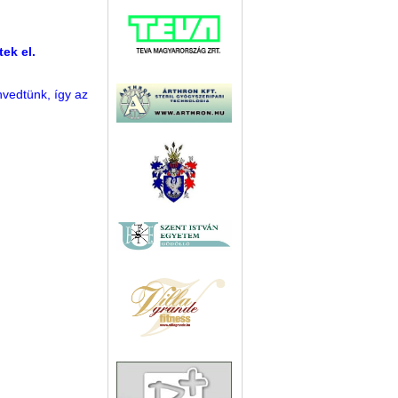
ek el.
vedtünk, így az