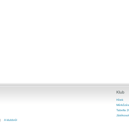
Klub
Hírek
Mérkőzés
Tabella 
Játékoso
a |
A klubbról