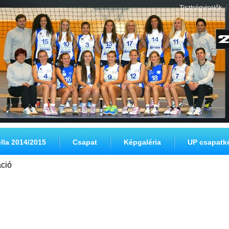
|
Tisztségviselők
lla 2014/2015
Csapat
Képgaléria
UP csapatk
áció