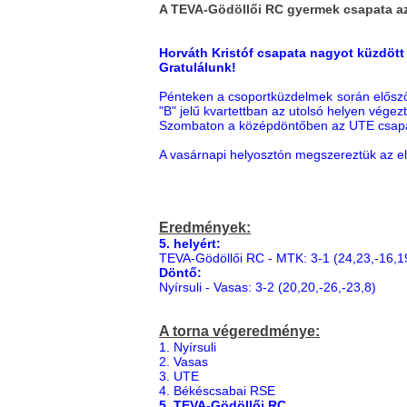
A TEVA-Gödöllői RC gyermek csapata az
Horváth Kristóf csapata nagyot küzdött a
Gratulálunk!
Pénteken a csoportküzdelmek során előszőr
"B" jelű kvartettban az utolsó helyen végez
Szombaton a középdöntőben az UTE csapata
A vasárnapi helyosztón megszereztük az el
Eredmények:
5. helyért:
TEVA-Gödöllői RC - MTK: 3-1 (24,23,-16,1
Döntő:
Nyírsuli - Vasas: 3-2 (20,20,-26,-23,8)
A torna végeredménye:
1. Nyírsuli
2. Vasas
3. UTE
4. Békéscsabai RSE
5. TEVA-Gödöllői RC