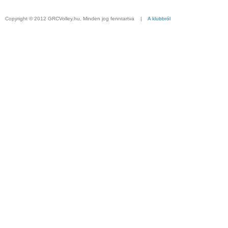
Copyright © 2012 GRCVolley.hu, Minden jog fenntartva |
A klubbról