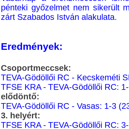
pénteki győzelmet nem sikerült m
zárt Szabados István alakulata.
Eredmények:
Csoportmeccsek:
TEVA-Gödöllői RC - Kecskeméti SI:
TFSE KRA - TEVA-Gödöllői RC: 1-3
elődöntő:
TEVA-Gödöllői RC - Vasas: 1-3 (23
3. helyért:
TFSE KRA - TEVA-Gödöllői RC: 3-1