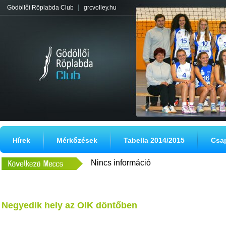
|
Gödöllői Röplabda Club
grcvolley.hu
Hírek
Mérkőzések
Tabella 2014/2015
Csa
Nincs információ
Negyedik hely az OIK döntőben