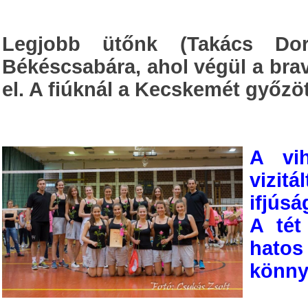
Legjobb ütőnk (Takács Doro
Békéscsabára, ahol végül a bra
el. A fiúknál a Kecskemét győzöt
A vih
vizi
ifjúsá
A tét
hato
könnyű