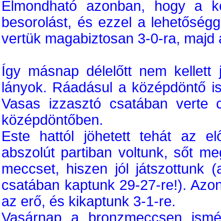
Elmondható azonban, hogy a k
besorolást, és ezzel a lehetőség
vertük magabiztosan 3-0-ra, majd 
Így másnap délelőtt nem kellett 
lányok. Ráadásul a középdöntő is
Vasas izzasztó csatában verte
középdöntőben.
Este hattól jöhetett tehát az e
abszolút partiban voltunk, sőt me
meccset, hiszen jól játszottunk 
csatában kaptunk 29-27-re!). Azon
az erő, és kikaptunk 3-1-re.
Vasárnap a bronzmeccsen ismét