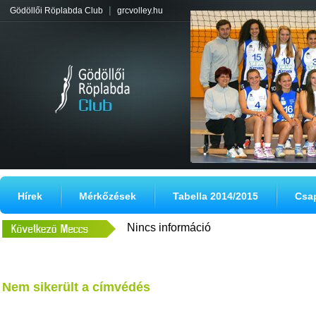
|
Gödöllői Röplabda Club
grcvolley.hu
Hírek
Mérkőzések
Tabella 2014/2015
Csa
Nincs információ
Nem sikerült a címvédés