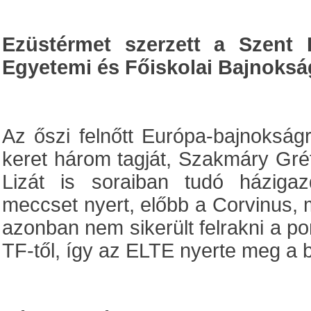
Ezüstérmet szerzett a Szent
Egyetemi és Főiskolai Bajnoks
Az őszi felnőtt Európa-bajnokság
keret három tagját, Szakmáry Grét
Lizát is soraiban tudó háziga
meccset nyert, előbb a Corvinus, 
azonban nem sikerült felrakni a pon
TF-től, így az ELTE nyerte meg a b