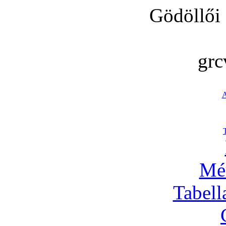
Gödöllői
grc
A
Mé
Tabell