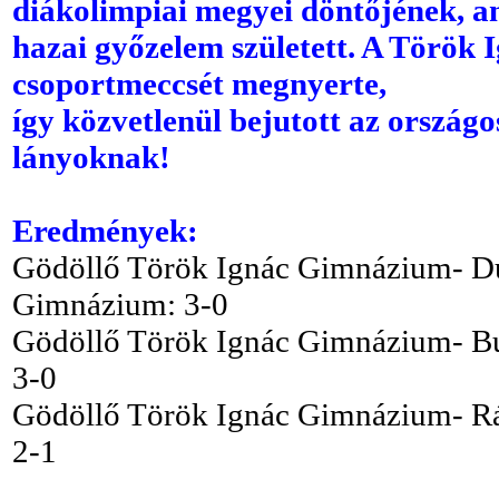
diákolimpiai megyei döntőjének, 
hazai győzelem született. A Törö
csoportmeccsét megnyerte,
így közvetlenül bejutott az ország
lányoknak!
Eredmények:
Gödöllő Török Ignác Gimnázium- Du
Gimnázium: 3-0
Gödöllő Török Ignác Gimnázium- Bu
3-0
Gödöllő Török Ignác Gimnázium- R
2-1