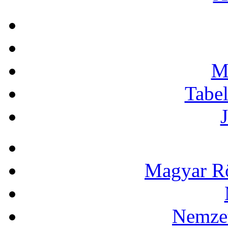
M
Tabe
Magyar Rö
Nemzet