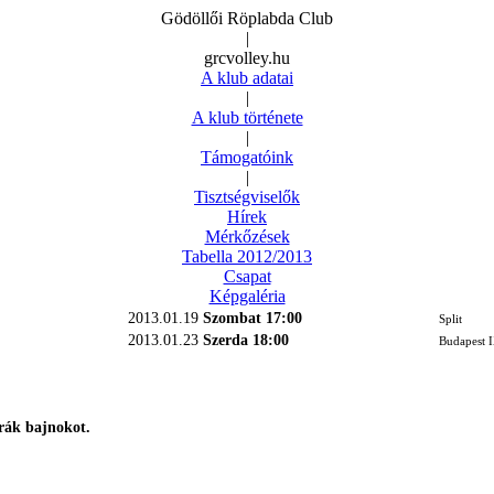
Gödöllői Röplabda Club
|
grcvolley.hu
A klub adatai
|
A klub története
|
Támogatóink
|
Tisztségviselők
Hírek
Mérkőzések
Tabella 2012/2013
Csapat
Képgaléria
2013.01.19
Szombat 17:00
Split
2013.01.23
Szerda 18:00
Budapest I
rák bajnokot.