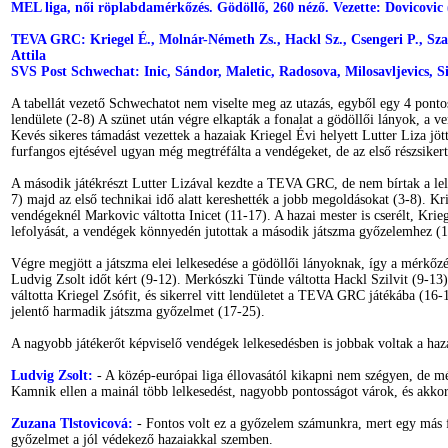
MEL liga, női röplabdamérkőzés. Gödöllő, 260 néző. Vezette: Dovicovi
TEVA GRC: Kriegel É., Molnár-Németh Zs., Hackl Sz., Csengeri P., Szakmá
Attila
SVS Post Schwechat: Inic, Sándor, Maletic, Radosova, Milosavljevics, S
A tabellát vezető Schwechatot nem viselte meg az utazás, egyből egy 4 ponto
lendülete (2-8) A szünet után végre elkapták a fonalat a gödöllői lányok, a 
Kevés sikeres támadást vezettek a hazaiak Kriegel Évi helyett Lutter Liza jöt
furfangos ejtésével ugyan még megtréfálta a vendégeket, de az első részsike
A második játékrészt Lutter Lizával kezdte a TEVA GRC, de nem bírtak a lelk
7) majd az első technikai idő alatt kereshették a jobb megoldásokat (3-8). K
vendégeknél Markovic váltotta Inicet (11-17). A hazai mester is cserélt, Kri
lefolyását, a vendégek könnyedén jutottak a második játszma győzelemhez (1
Végre megjött a játszma elei lelkesedése a gödöllői lányoknak, így a mérkőzés
Ludvig Zsolt időt kért (9-12). Merkószki Tünde váltotta Hackl Szilvit (9-13
váltotta Kriegel Zsófit, és sikerrel vitt lendületet a TEVA GRC játékába (16-
jelentő harmadik játszma győzelmet (17-25).
A nagyobb játékerőt képviselő vendégek lelkesedésben is jobbak voltak a haza
Ludvig Zsolt:
- A közép-európai liga éllovasától kikapni nem szégyen, de mé
Kamnik ellen a mainál több lelkesedést, nagyobb pontosságot várok, és akkor
Zuzana Tlstovicová:
- Fontos volt ez a győzelem számunkra, mert egy más f
győzelmet a jól védekező hazaiakkal szemben.