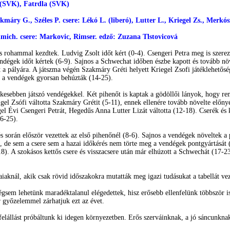
c (SVK), Fatrdla (SVK)
ry G., Széles P. csere: Lékó L. (liberó), Lutter L., Kriegel Zs., Merkósz
imich. csere: Markovic, Rimser. edző: Zuzana Tlstovicová
s rohammal kezdtek. Ludvig Zsolt időt kért (0-4). Csengeri Petra meg is szerez
vendégek időt kértek (6-9). Sajnos a Schwechat időben észbe kapott és tovább nö
t a pályára. A játszma végén Szakmáry Gréti helyett Kriegel Zsofi játéklehetőség
rt a vendégek gyorsan behúzták (14-25).
esebben játszó vendégekkel. Két pihenőt is kaptak a gödöllői lányok, hogy ren
rigel Zsófi váltotta Szakmáry Grétit (5-11), ennek ellenére tovább növelte előn
egel Évi Csengeri Petrát, Hegedűs Anna Lutter Lizát váltotta (12-18). Cserék és
6-25).
 során először vezettek az első pihenőnél (8-6). Sajnos a vendégek növeltek a pr
), de sem a csere sem a hazai időkérés nem törte meg a vendégek pontgyártását
18). A szokásos kettős csere és visszacsere után már elhúzott a Schwechát (17-2
iaknál, akik csak rövid időszakokra mutatták meg igazi tudásukat a tabellát ve
gsem lehetünk maradéktalanul elégedettek, hisz erősebb ellenfelünk többször is
 győzelemmel zárhatjuk ezt az évet.
elállást próbáltunk ki idegen környezetben. Erős szerváinknak, a jó sáncunkna