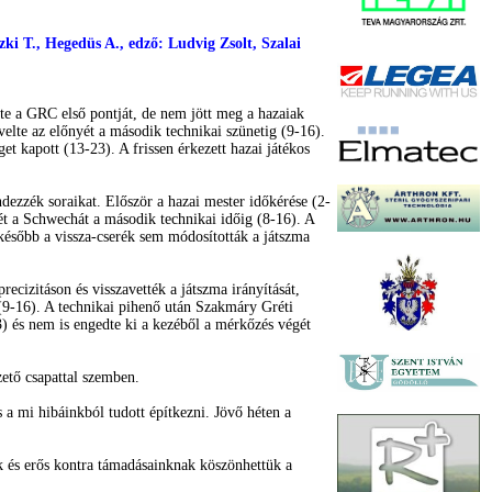
ki T., Hegedüs A., edző: Ludvig Zsolt, Szalai
te a GRC első pontját, de nem jött meg a hazaiak
velte az előnyét a második technikai szünetig (9-16).
et kapott (13-23). A frissen érkezett hazai játékos
dezzék soraikat. Először a hazai mester időkérése (2-
yét a Schwechát a második technikai időig (8-16). A
 később a vissza-cserék sem módosították a játszma
ecizitáson és visszavették a játszma irányítását,
 (9-16). A technikai pihenő után Szakmáry Gréti
3) és nem is engedte ki a kezéből a mérkőzés végét
zető csapattal szemben.
 a mi hibáinkból tudott építkezni. Jövő héten a
k és erős kontra támadásainknak köszönhettük a