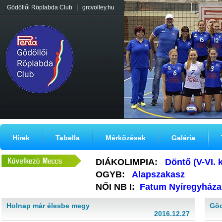
|
Gödöllői Röplabda Club
grcvolley.hu
Hírek
Tabella
Mérkőzések
Galéria
DIÁKOLIMPIA:
Döntő (V-VI. 
OGYB:
Alapszakasz
NŐI NB I:
Fatum Nyíregyháza
Holnap már élesbe megy
Göd
2016.12.27