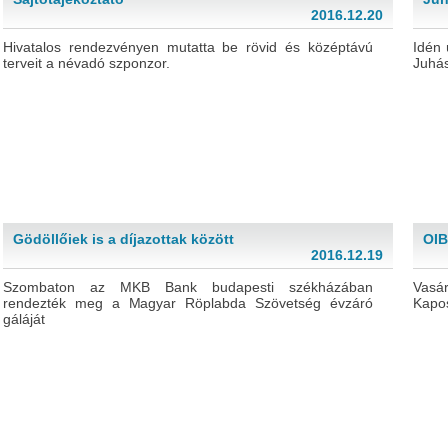
2016.12.20
Hivatalos rendezvényen mutatta be rövid és középtávú
Idén 
terveit a névadó szponzor.
Juhás
Gödöllőiek is a díjazottak között
OIB
2016.12.19
Szombaton az MKB Bank budapesti székházában
Vasá
rendezték meg a Magyar Röplabda Szövetség évzáró
Kapos
gáláját