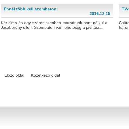
Ennél több kell szombaton
TV-
2016.12.15
Két sima és egy szoros szettben maradtunk pont nélkül a
Csüt
Jászberény ellen. Szombaton van lehetőség a javításra.
három
Előző oldal
Közetkező oldal