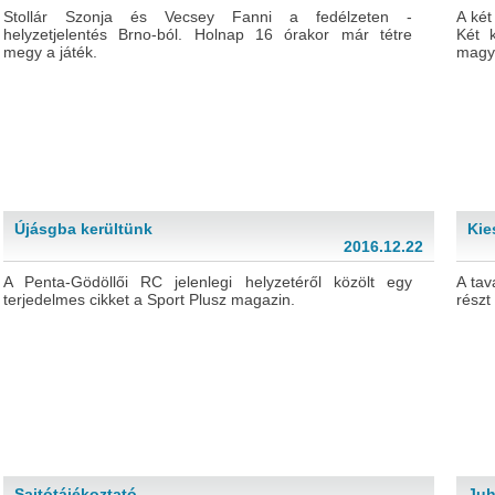
Stollár Szonja és Vecsey Fanni a fedélzeten -
A két
helyzetjelentés Brno-ból. Holnap 16 órakor már tétre
Két 
megy a játék.
magya
Újásgba kerültünk
Kie
2016.12.22
A Penta-Gödöllői RC jelenlegi helyzetéről közölt egy
A tav
terjedelmes cikket a Sport Plusz magazin.
részt
Sajtótájékoztató
Juh