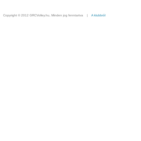
Copyright © 2012 GRCVolley.hu, Minden jog fenntartva |
A klubbról