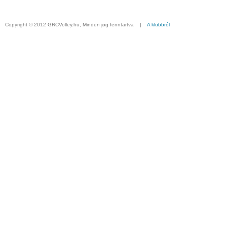
Copyright © 2012 GRCVolley.hu, Minden jog fenntartva |
A klubbról