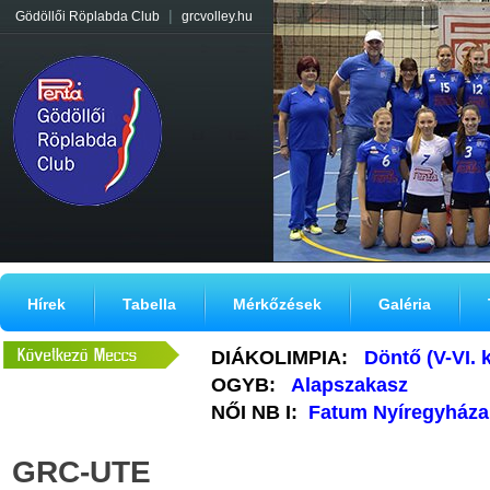
|
Gödöllői Röplabda Club
grcvolley.hu
Hírek
Tabella
Mérkőzések
Galéria
DIÁKOLIMPIA:
Döntő (V-VI. 
OGYB:
Alapszakasz
NŐI NB I:
Fatum Nyíregyháza
GRC-UTE