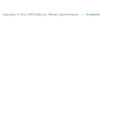
Copyright © 2012 GRCVolley.hu, Minden jog fenntartva |
A klubbról