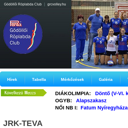
|
Gödöllői Röplabda Club
grcvolley.hu
Hírek
Tabella
Mérkőzések
Galéria
DIÁKOLIMPIA:
Döntő (V-VI. 
OGYB:
Alapszakasz
NŐI NB I:
Fatum Nyíregyháza
JRK-TEVA