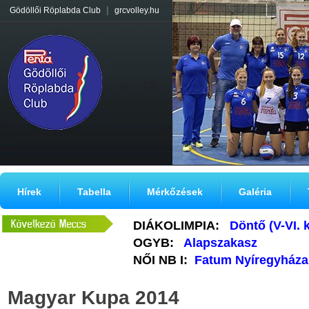
|
Gödöllői Röplabda Club
grcvolley.hu
Hírek
Tabella
Mérkőzések
Galéria
DIÁKOLIMPIA:
Döntő (V-VI. 
OGYB:
Alapszakasz
NŐI NB I:
Fatum Nyíregyháza
Magyar Kupa 2014