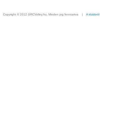
Copyright © 2012 GRCVolley.hu, Minden jog fenntartva |
A klubbról