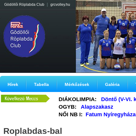
|
Gödöllői Röplabda Club
grcvolley.hu
Hírek
Tabella
Mérkőzések
Galéria
DIÁKOLIMPIA:
Döntő (V-VI. 
OGYB:
Alapszakasz
NŐI NB I:
Fatum Nyíregyháza
Roplabdas-bal