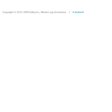
Copyright © 2012 GRCVolley.hu, Minden jog fenntartva |
A klubbról