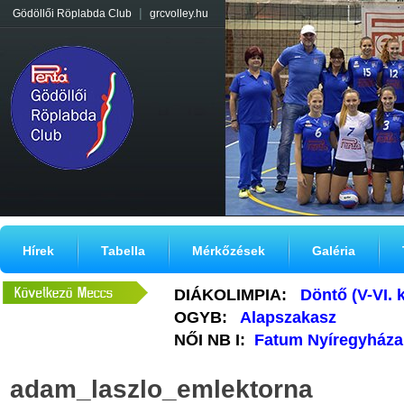
|
Gödöllői Röplabda Club
grcvolley.hu
Hírek
Tabella
Mérkőzések
Galéria
DIÁKOLIMPIA:
Döntő (V-VI. 
OGYB:
Alapszakasz
NŐI NB I:
Fatum Nyíregyháza
adam_laszlo_emlektorna