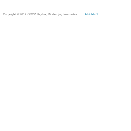
Copyright © 2012 GRCVolley.hu, Minden jog fenntartva |
A klubbról