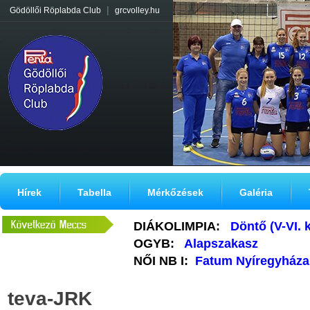
|
Gödöllői Röplabda Club
grcvolley.hu
Hírek
Tabella
Mérkőzések
Galéria
DIÁKOLIMPIA:
Döntő (V-VI. 
OGYB:
Alapszakasz
NŐI NB I:
Fatum Nyíregyháza
teva-JRK