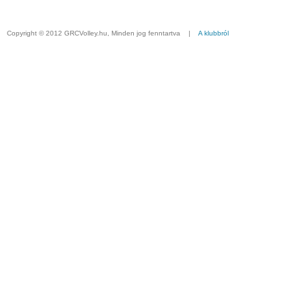
Copyright © 2012 GRCVolley.hu, Minden jog fenntartva |
A klubbról