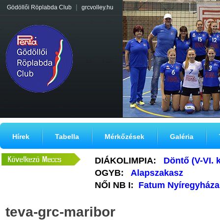
|
Gödöllői Röplabda Club
grcvolley.hu
Hírek
Tabella
Mérkőzések
Galéria
DIÁKOLIMPIA:
Döntő (V-VI. 
OGYB:
Alapszakasz
NŐI NB I:
Fatum Nyíregyháza
teva-grc-maribor