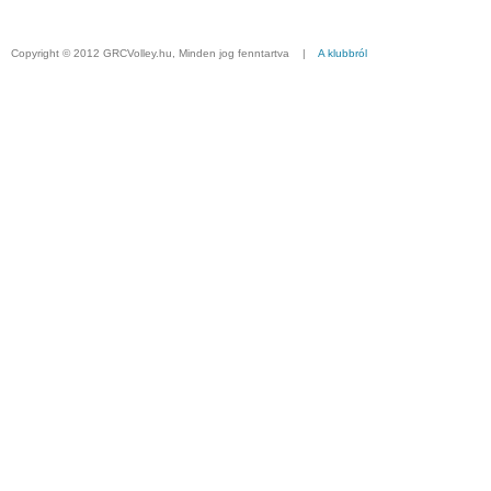
Copyright © 2012 GRCVolley.hu, Minden jog fenntartva |
A klubbról