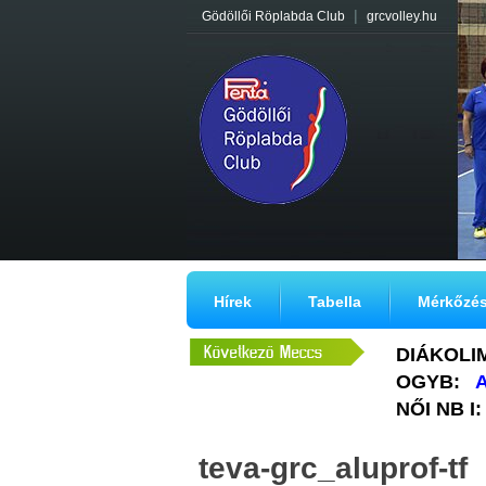
|
Gödöllői Röplabda Club
grcvolley.hu
Hírek
Tabella
Mérkőzé
DIÁKOLI
OGYB:
A
NŐI NB I:
teva-grc_aluprof-tf