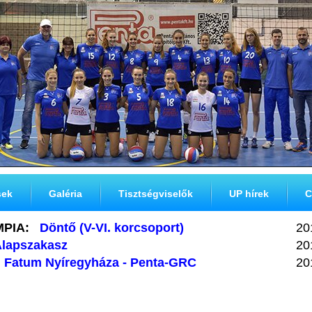
sek
Galéria
Tisztségviselők
UP hírek
C
MPIA:
Döntő (V-VI. korcsoport)
20
lapszakasz
20
Fatum Nyíregyháza - Penta-GRC
20