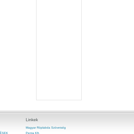
Linkek
Magyar Röplabda Szövetség
ÉSEK
Penta Kft.