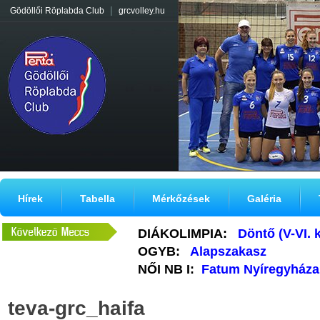
|
Gödöllői Röplabda Club
grcvolley.hu
Hírek
Tabella
Mérkőzések
Galéria
DIÁKOLIMPIA:
Döntő (V-VI. 
OGYB:
Alapszakasz
NŐI NB I:
Fatum Nyíregyháza
teva-grc_haifa