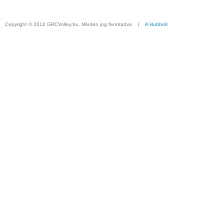
Copyright © 2012 GRCVolley.hu, Minden jog fenntartva |
A klubbról