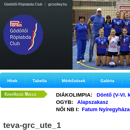
|
Gödöllői Röplabda Club
grcvolley.hu
Hírek
Tabella
Mérkőzések
Galéria
DIÁKOLIMPIA:
Döntő (V-VI. 
OGYB:
Alapszakasz
NŐI NB I:
Fatum Nyíregyháza
teva-grc_ute_1