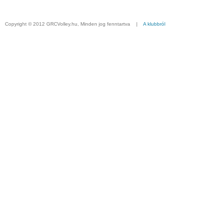
Copyright © 2012 GRCVolley.hu, Minden jog fenntartva |
A klubbról