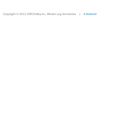
Copyright © 2012 GRCVolley.hu, Minden jog fenntartva |
A klubbról