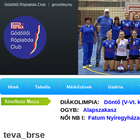
|
Gödöllői Röplabda Club
grcvolley.hu
Hírek
Tabella
Mérkőzések
Galéria
DIÁKOLIMPIA:
Döntő (V-VI. 
OGYB:
Alapszakasz
NŐI NB I:
Fatum Nyíregyháza
teva_brse