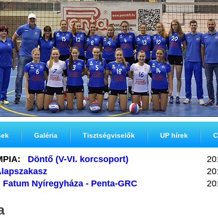
sek
Galéria
Tisztségviselők
UP hírek
C
MPIA:
Döntő (V-VI. korcsoport)
20
lapszakasz
20
Fatum Nyíregyháza - Penta-GRC
20
a