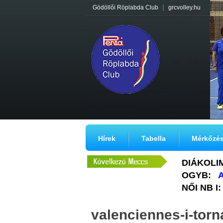
|
Gödöllői Röplabda Club
grcvolley.hu
Hírek
Tabella
Mérkőzé
DIÁKOLI
OGYB:
A
NŐI NB I:
valenciennes-i-torn