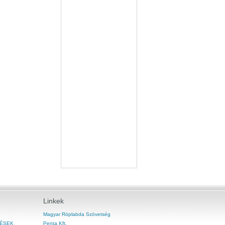
Linkek
Magyar Röplabda Szövetség
ÉSEK
Penta Kft.