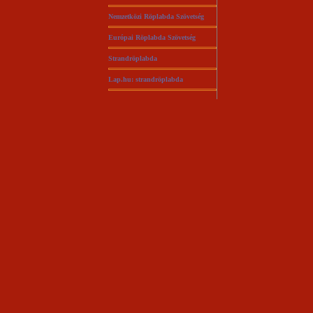
Nemzetközi Röplabda Szövetség
Európai Röplabda Szövetség
Strandröplabda
Lap.hu: strandröplabda