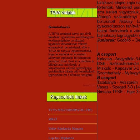
találkozó idején zajló 
történtek. Minderről pe
arra kellett vigyázni
tátongó szakadéknyi 
biztosított
Hollósy L
gyakoroltasson tanítván
Bemutatkozás
hazai törekvések a zár
A TEVA stratégiai tervei egy tőről
bajnokság legnagyobb 
fakadnak: igyekszünk összehangolni
Juniorok:
Gödöllő – Deb
tevékenységünket a sokszínű
ügyfélkör dinamikusan változó
elvárásaival, de mindenek előtt a
TEVA azt tartja a legfontosabbnak,
A csoport
hogy az emberek és az emberi
környezet egészsége folyamatosan
Kalocsa - Angyalföld 3-0
javuljon. Ezért most és a jövőben is
BSE - Székesfehérvári 
kifogástalan minőségű, a
Miskolc - Kaposvár 3-1 
folyamatosan változó egészségügyi
problémákra választ adó termékekkel
Szombathely - Nyíregyh
igyekszünk ezt a célunkat szolgálni.
B csoport
Tatabánya - Veszprém 3
tovább:::
Vasas - Szeged 3-0 (14,
Nirvana-TFSE - Eger 3-0
TEVA MAGYARORSZÁG ZRT.
MRSZ
Volley Röplabda Magazin
Lap.hu: Röplabda