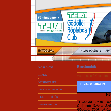
Beszámolók
KÖSZÖNTŐ
HÍREK
vissza az előző oldalra
MÉRKŐZÉSEK
TEVA-Gödöllői RC – De
TISZTSÉGVISELŐK
NB 
ELÉRHETŐSÉG
TEVA-GRC:
Pesti
–
Ko
TÁMOGATÓINK
D.
(liberó),
Szívós, Szé
Gödöllő, 2006. októb