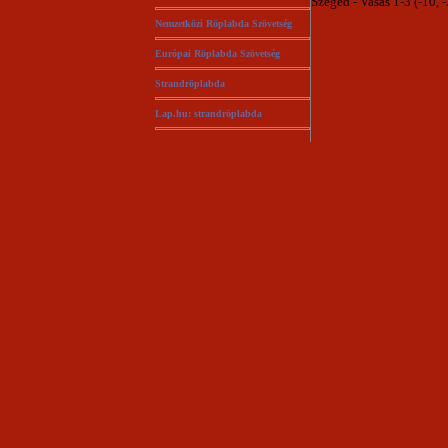
Szeged - Vasas 1-3 (-10, -
Nemzetközi Röplabda Szövetség
Európai Röplabda Szövetség
Strandröplabda
Lap.hu: strandröplabda