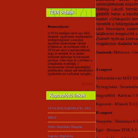
centerjátékának köszön
Hollósy László
formáci
gödöllői hatos a később
leadott vízfakasztó bo
növelték a fellángoláso
Bemutatkozás
záró felvonásra valam
A TEVA stratégiai tervei egy tőről
találkozón kiegészítő 
fakadnak: igyekszünk összehangolni
Zsanett
nyolcas szerva
tevékenységünket a sokszínű
magabiztos diadallal b
ügyfélkör dinamikusan változó
elvárásaival, de mindenek előtt a
TEVA azt tartja a legfontosabbnak,
Juniorok:
Debrecen - Gödö
hogy az emberek és az emberi
környezet egészsége folyamatosan
javuljon. Ezért most és a jövőben is
kifogástalan minőségű, a
folyamatosan változó egészségügyi
A csoport
problémákra választ adó termékekkel
igyekszünk ezt a célunkat szolgálni.
Székesfehérvári MÁV Előr
tovább:::
Nyíregyháza - Szombathel
Angyalföld - Kalocsa 1-3 
Kaposvár - Miskolc 0-3 (-
TEVA MAGYARORSZÁG ZRT.
B csoport
MRSZ
Veszprém - Tatabánya 0-3 
Volley Röplabda Magazin
Eger - Nirvana-TFSE 3-2 (
Lap.hu: Röplabda