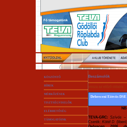
Beszámolók
KÖSZÖNTŐ
HÍREK
vissza az előző oldalra
MÉRKŐZÉSEK
Debreceni Eötvös DSE -
TISZTSÉGVISELŐK
NB 
ELÉRHETŐSÉG
TEVA-GRC:
Szívós 
TÁMOGATÓINK
Cserék:
Kötél D.
(liberó
Debrecen, 2006. d