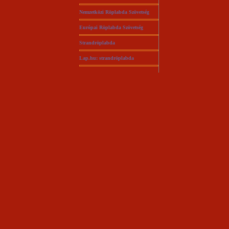
Nemzetközi Röplabda Szövetség
Európai Röplabda Szövetség
Strandröplabda
Lap.hu: strandröplabda