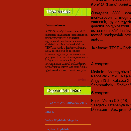
Kötél D.
(liberó),
Kötél 
Budapest, 2006. no
mérkőzésen a megmére
variációk, így az egye
Bemutatkozás
gödöllői hölgykoszor
és demoralizáló hatású
A TEVA stratégiai tervei egy tőről
mozgó házigazdák prób
fakadnak: igyekszünk összehangolni
tevékenységünket a sokszínű
aratott.
ügyfélkör dinamikusan változó
elvárásaival, de mindenek előtt a
TEVA azt tartja a legfontosabbnak,
Juniorok:
TFSE - Gödöll
hogy az emberek és az emberi
környezet egészsége folyamatosan
javuljon. Ezért most és a jövőben is
kifogástalan minőségű, a
A csoport
folyamatosan változó egészségügyi
problémákra választ adó termékekkel
igyekszünk ezt a célunkat szolgálni.
Miskolc - Nyíregyháza 1-
Kaposvár - BSE 0-3 (-18
tovább:::
Angyalföld - Kalocsa 3-2
Szombathely - Székesfeh
B csoport
Eger - Vasas 0-3 (-18, -
TEVA MAGYARORSZÁG ZRT.
Szeged - Tatabánya 0-3 
Debrecen - Veszprém 0-3
MRSZ
Volley Röplabda Magazin
Lap.hu: Röplabda