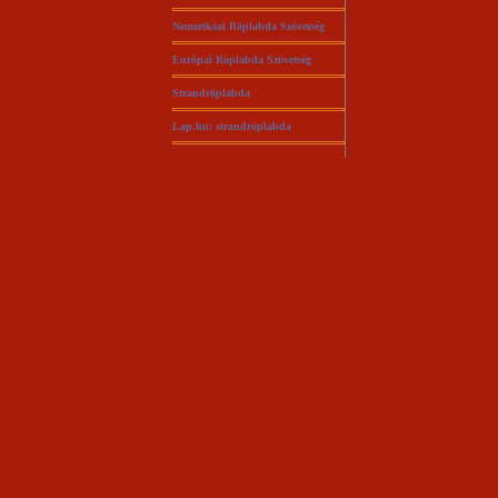
Nemzetközi Röplabda Szövetség
Európai Röplabda Szövetség
Strandröplabda
Lap.hu: strandröplabda