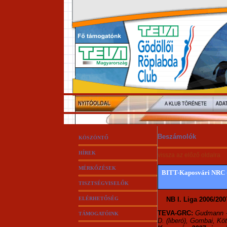
Beszámolók
KÖSZÖNTŐ
HÍREK
vissza az előző oldalra
MÉRKŐZÉSEK
BITT-Kaposvári NRC - 
TISZTSÉGVISELŐK
ELÉRHETŐSÉG
NB I. Liga 2006/2007
TEVA-GRC:
Gudmann -
TÁMOGATÓINK
D. (liberó), Gombai, Köt