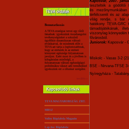
Kaposvár, 2007. januá
tesztelték a gödöllői
és mezőnymunkában át
térfélcserét és az ala
világ rendje, s bár 
hatékony TEVA-GRC t
Bemutatkozás
támadójátékának, ill
A TEVA stratégiai tervei egy tőről
viszonylag könnyedén te
fakadnak: igyekszünk összehangolni
fővárosból.
tevékenységünket a sokszínű
ügyfélkör dinamikusan változó
Juniorok:
Kaposvár - Gö
elvárásaival, de mindenek előtt a
TEVA azt tartja a legfontosabbnak,
hogy az emberek és az emberi
környezet egészsége folyamatosan
javuljon. Ezért most és a jövőben is
Miskolc - Vasas 3-2 (21,
kifogástalan minőségű, a
folyamatosan változó egészségügyi
BSE - Nirvana-TFSE 3-0
problémákra választ adó termékekkel
igyekszünk ezt a célunkat szolgálni.
Nyíregyháza - Tatabánya
tovább:::
TEVA MAGYARORSZÁG ZRT.
MRSZ
Volley Röplabda Magazin
Lap.hu: Röplabda