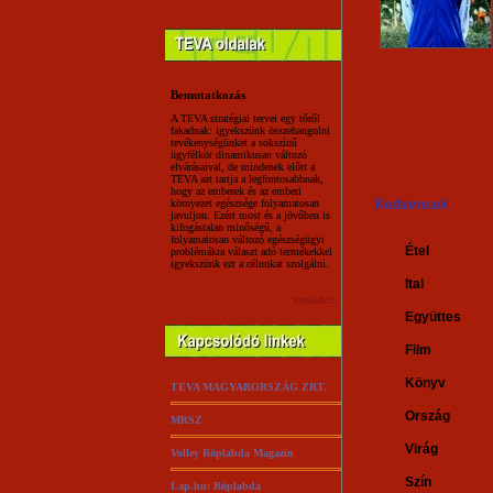
Bemutatkozás
A TEVA stratégiai tervei egy tőről
fakadnak: igyekszünk összehangolni
tevékenységünket a sokszínű
ügyfélkör dinamikusan változó
elvárásaival, de mindenek előtt a
TEVA azt tartja a legfontosabbnak,
hogy az emberek és az emberi
Kedvencek
környezet egészsége folyamatosan
javuljon. Ezért most és a jövőben is
kifogástalan minőségű, a
folyamatosan változó egészségügyi
Étel
problémákra választ adó termékekkel
igyekszünk ezt a célunkat szolgálni.
Ital
tovább:::
Együttes
Film
Könyv
TEVA MAGYARORSZÁG ZRT.
Ország
MRSZ
Virág
Volley Röplabda Magazin
Szín
Lap.hu: Röplabda