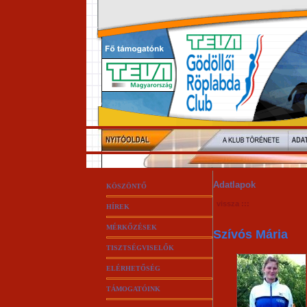
Adatlapok
KÖSZÖNTŐ
vissza :::
HÍREK
MÉRKŐZÉSEK
Szívós Mária
TISZTSÉGVISELŐK
ELÉRHETŐSÉG
TÁMOGATÓINK