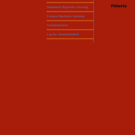
Példakép
Nemzetközi Röplabda Szövetség
Európai Röplabda Szövetség
Strandröplabda
Lap.hu: strandröplabda