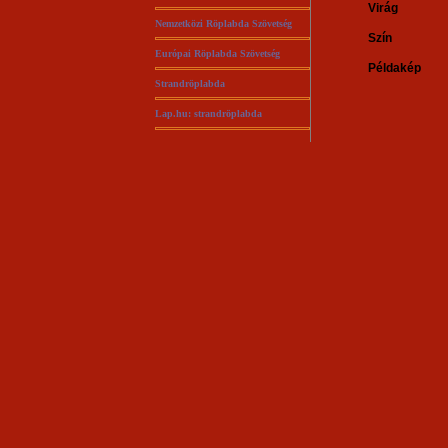
Virág
Nemzetközi Röplabda Szövetség
Szín
Európai Röplabda Szövetség
Példakép
Strandröplabda
Lap.hu: strandröplabda