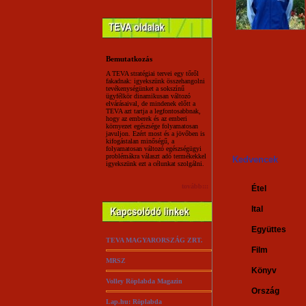
Bemutatkozás
A TEVA stratégiai tervei egy tőről
fakadnak: igyekszünk összehangolni
tevékenységünket a sokszínű
ügyfélkör dinamikusan változó
elvárásaival, de mindenek előtt a
TEVA azt tartja a legfontosabbnak,
hogy az emberek és az emberi
környezet egészsége folyamatosan
javuljon. Ezért most és a jövőben is
kifogástalan minőségű, a
folyamatosan változó egészségügyi
problémákra választ adó termékekkel
Kedvencek
igyekszünk ezt a célunkat szolgálni.
tovább:::
Étel
Ital
Együttes
TEVA MAGYARORSZÁG ZRT.
Film
MRSZ
Könyv
Volley Röplabda Magazin
Ország
Lap.hu: Röplabda