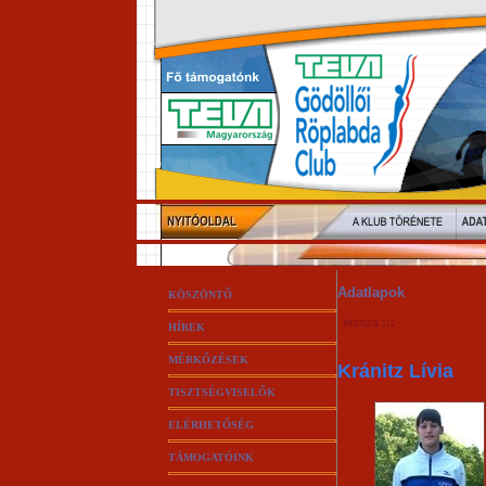
Adatlapok
KÖSZÖNTŐ
vissza :::
HÍREK
MÉRKŐZÉSEK
Kránitz Lívia
TISZTSÉGVISELŐK
ELÉRHETŐSÉG
TÁMOGATÓINK