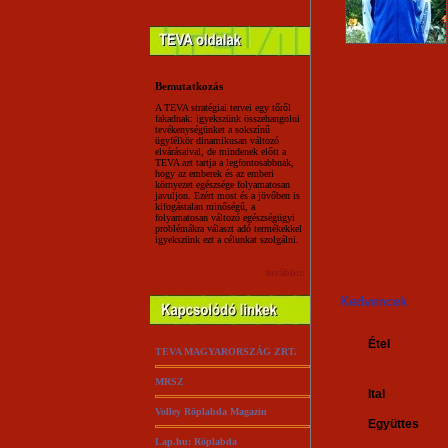
Bemutatkozás
A TEVA stratégiai tervei egy tőről
fakadnak: igyekszünk összehangolni
tevékenységünket a sokszínű
ügyfélkör dinamikusan változó
elvárásaival, de mindenek előtt a
TEVA azt tartja a legfontosabbnak,
hogy az emberek és az emberi
környezet egészsége folyamatosan
javuljon. Ezért most és a jövőben is
kifogástalan minőségű, a
folyamatosan változó egészségügyi
problémákra választ adó termékekkel
igyekszünk ezt a célunkat szolgálni.
tovább:::
Kedvencek
Étel
TEVA MAGYARORSZÁG ZRT.
MRSZ
Ital
Volley Röplabda Magazin
Együttes
Lap.hu: Röplabda