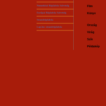
Nemzetközi Röplabda Szövetség
Film
Európai Röplabda Szövetség
Könyv
Strandröplabda
Ország
Lap.hu: strandröplabda
Virág
Szín
Példakép