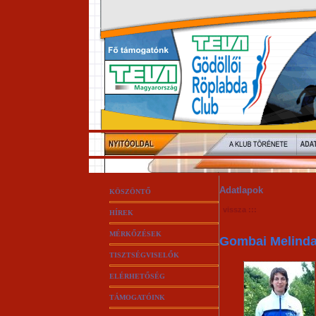
Adatlapok
KÖSZÖNTŐ
vissza :::
HÍREK
MÉRKŐZÉSEK
Gombai Melind
TISZTSÉGVISELŐK
ELÉRHETŐSÉG
TÁMOGATÓINK