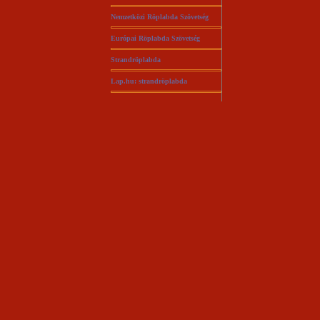
Nemzetközi Röplabda Szövetség
Európai Röplabda Szövetség
Strandröplabda
Lap.hu: strandröplabda