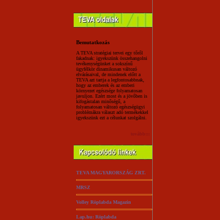
Bemutatkozás
A TEVA stratégiai tervei egy tőről
fakadnak: igyekszünk összehangolni
tevékenységünket a sokszínű
ügyfélkör dinamikusan változó
elvárásaival, de mindenek előtt a
TEVA azt tartja a legfontosabbnak,
hogy az emberek és az emberi
környezet egészsége folyamatosan
javuljon. Ezért most és a jövőben is
kifogástalan minőségű, a
folyamatosan változó egészségügyi
problémákra választ adó termékekkel
igyekszünk ezt a célunkat szolgálni.
tovább:::
TEVA MAGYARORSZÁG ZRT.
MRSZ
Volley Röplabda Magazin
Lap.hu: Röplabda