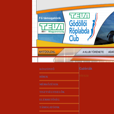
Galériák
KÖSZÖNTŐ
vissza
HÍREK
MÉRKŐZÉSEK
TISZTSÉGVISELŐK
ELÉRHETŐSÉG
TÁMOGATÓINK