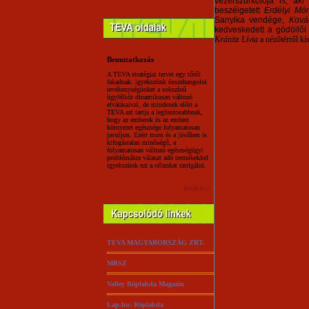
vezérszurkolója is, a
beszélgetett
Erdélyi Mó
Sanyika vendége,
Ková
kedveskedett a gödöllői
Kránitz Lívia
a nézőtérről kís
Bemutatkozás
A TEVA stratégiai tervei egy tőről
fakadnak: igyekszünk összehangolni
tevékenységünket a sokszínű
ügyfélkör dinamikusan változó
elvárásaival, de mindenek előtt a
TEVA azt tartja a legfontosabbnak,
hogy az emberek és az emberi
környezet egészsége folyamatosan
javuljon. Ezért most és a jövőben is
kifogástalan minőségű, a
folyamatosan változó egészségügyi
problémákra választ adó termékekkel
igyekszünk ezt a célunkat szolgálni.
tovább:::
TEVA MAGYARORSZÁG ZRT.
MRSZ
Volley Röplabda Magazin
Lap.hu: Röplabda