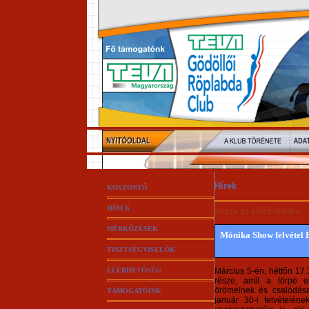
Hírek
KÖSZÖNTŐ
HÍREK
vissza az előző oldalra
MÉRKŐZÉSEK
Mónika Show felvétel 
TISZTSÉGVISELŐK
ELÉRHETŐSÉG
Március 5-én, hétfőn 17
része, amit a törpe e
örömeinek és csalódása
TÁMOGATÓINK
január 30-i felvételéne