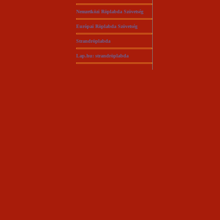
Nemzetközi Röplabda Szövetség
Európai Röplabda Szövetség
Strandröplabda
Lap.hu: strandröplabda