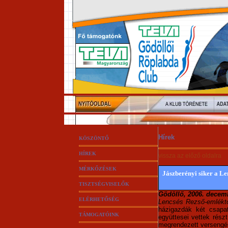
Hírek
KÖSZÖNTŐ
HÍREK
vissza az előző oldalra
MÉRKŐZÉSEK
Jászberényi siker a L
TISZTSÉGVISELŐK
Gödöllő, 2006. decem
ELÉRHETŐSÉG
Lencsés Rezső-emlékt
házigazdák két csapa
TÁMOGATÓINK
együttesei vettek részt
megrendezett versengés