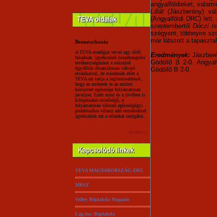
angyalföldieket, valam
Lillát
(Jászberény) vál
(Angyalföldi DRC) lett.
szeptembertől
Dóczi I
szégyent, többnyire s
már látszott a tapaszta
Bemutatkozás
A TEVA stratégiai tervei egy tőről
Eredmények:
Jászberé
fakadnak: igyekszünk összehangolni
Gödöllő B 2-0. Angyal
tevékenységünket a sokszínű
ügyfélkör dinamikusan változó
Gödöllő B 2-0.
elvárásaival, de mindenek előtt a
TEVA azt tartja a legfontosabbnak,
hogy az emberek és az emberi
környezet egészsége folyamatosan
javuljon. Ezért most és a jövőben is
kifogástalan minőségű, a
folyamatosan változó egészségügyi
problémákra választ adó termékekkel
igyekszünk ezt a célunkat szolgálni.
tovább:::
TEVA MAGYARORSZÁG ZRT.
MRSZ
Volley Röplabda Magazin
Lap.hu: Röplabda