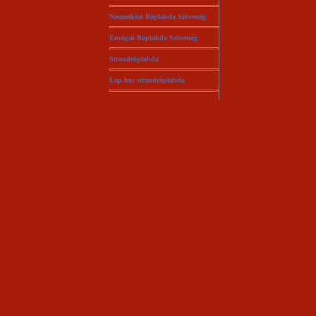
Nemzetközi Röplabda Szövetség
Európai Röplabda Szövetség
Strandröplabda
Lap.hu: strandröplabda