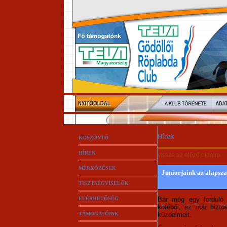
Hírek
KÖSZÖNTŐ
HÍREK
vissza az előző oldalra
MÉRKŐZÉSEK
Juniorjaink az alapsza
TISZTSÉGVISELŐK
ELÉRHETŐSÉG
Bár még egy forduló 
köréből, az már bizto
TÁMOGATÓINK
küzdelmeit.