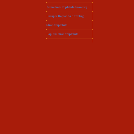
Nemzetközi Röplabda Szövetség
Európai Röplabda Szövetség
Strandröplabda
Lap.hu: strandröplabda