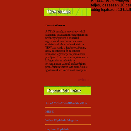
És nem is akármilyen m
teljes, összesen 16 c
eddig lejátszott 13 talá
Bemutatkozás
A TEVA stratégiai tervei egy tőről
fakadnak: igyekszünk összehangolni
tevékenységünket a sokszínű
ügyfélkör dinamikusan változó
elvárásaival, de mindenek előtt a
TEVA azt tartja a legfontosabbnak,
hogy az emberek és az emberi
környezet egészsége folyamatosan
javuljon. Ezért most és a jövőben is
kifogástalan minőségű, a
folyamatosan változó egészségügyi
problémákra választ adó termékekkel
igyekszünk ezt a célunkat szolgálni.
tovább:::
TEVA MAGYARORSZÁG ZRT.
MRSZ
Volley Röplabda Magazin
Lap.hu: Röplabda