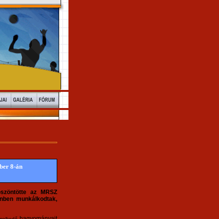
ber 8-án
öszöntötte az MRSZ
enben munkálkodtak,
hagyományait
melkedő