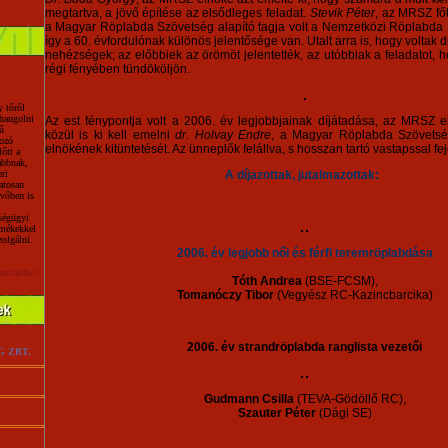
megtartva, a jövő építése az elsődleges feladat.
Stevik Péter
, az MRSZ főt
a Magyar Röplabda Szövetség alapító tagja volt a Nemzetközi Röplabda 
így a 60. évfordulónak különös jelentősége van. Utalt arra is, hogy voltak d
nehézségek; az előbbiek az örömöt jelentették, az utóbbiak a feladatot, 
régi fényében tündököljön.
y tőről
hangolni
Az est fénypontja volt a 2006. év legjobbjainak díjátadása, az MRSZ e
ű
közül is ki kell emelni
dr.
Holvay Endre
, a Magyar Röplabda Szövetség 
ozó
elnökének kitüntetését. Az ünneplők felállva, s hosszan tartó vastapssal feje
őtt a
abbnak,
ri
A díjazottak, jutalmazottak:
atosan
övőben is
ségügyi
rmékekkel
zolgálni.
2006. év legjobb női és férfi teremröplabdása
tovább:::
Tóth Andrea
(BSE-FCSM),
Tomanóczy Tibor
(Vegyész RC-Kazincbarcika)
2006. év strandröplabda ranglista vezetői
 ZRT.
Gudmann Csilla
(TEVA-Gödöllő RC),
n
Szauter Péter
(Dági SE)