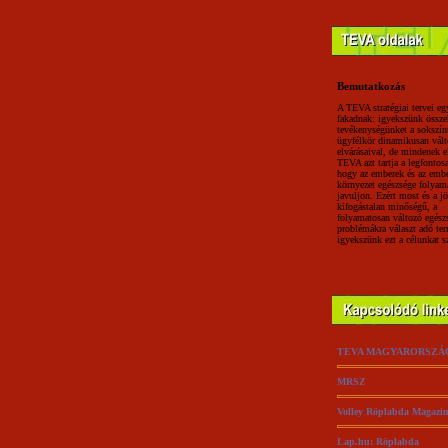
Bemutatkozás
A TEVA stratégiai tervei eg
fakadnak: igyekszünk össze
tevékenységünket a sokszín
ügyfélkör dinamikusan vált
elvárásaival, de mindenek el
TEVA azt tartja a legfontos
hogy az emberek és az embe
környezet egészsége folyam
javuljon. Ezért most és a j
kifogástalan minőségű, a
folyamatosan változó egész
problémákra választ adó te
igyekszünk ezt a célunkat s
TEVA MAGYARORSZÁG
MRSZ
Volley Röplabda Magazi
Lap.hu: Röplabda