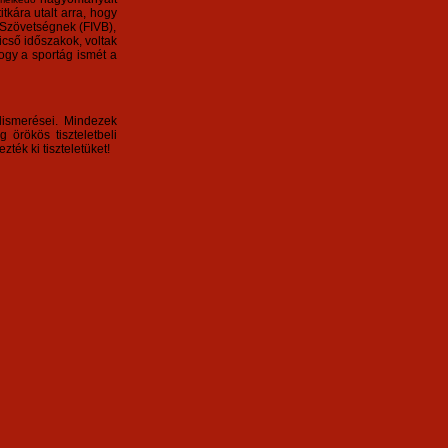
itkára utalt arra, hogy
Szövetségnek (FIVB),
icső időszakok, voltak
hogy a sportág ismét a
lismerései. Mindezek
örökös tiszteletbeli
zték ki tiszteletüket!