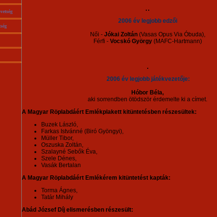
vetség
2006 év legjobb edzői
ség
Női -
Jókai Zoltán
(Vasas Opus Via Óbuda),
Férfi -
Vocskó György
(MAFC-Hartmann)
2006 év legjobb játékvezetője:
Hóbor Béla,
aki sorrendben ötödször érdemelte ki a címet.
A Magyar Röplabdáért Emlékplakett kitüntetésben részesültek:
Buzek László,
Farkas Istvánné (Biró Gyöngyi),
Müller Tibor,
Oszuska Zoltán,
Szalayné Sebők Éva,
Szele Dénes,
Vasák Bertalan
A Magyar Röplabdáért Emlékérem kitüntetést kapták:
Torma Ágnes,
Tatár Mihály
Abád József Díj elismerésben részesült: