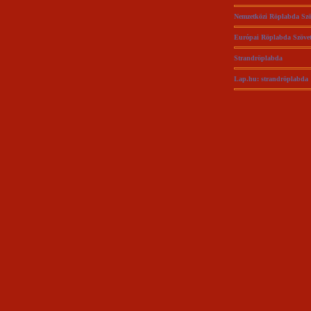
Nemzetközi Röplabda Szö
Európai Röplabda Szövet
Strandröplabda
Lap.hu: strandröplabda