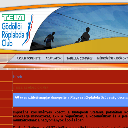
Hírek
vissza az előző oldalra
60 éves születésnapját ünnepelte a Magyar Röplabda Szövetség decem
Impozáns körülmények között, a budapesti Stefánia palotában k
elnöksége mindazokat, akik a régmúltban, a közelmúltban és a jel
munkálkodnak a hagyományok ápolásában.
Dr. Buda György
, az MRSZ elnöke azt emelte ki, hogy számára a múlt
kie