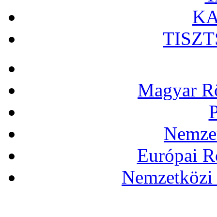
KA
TISZ
Magyar Rö
P
Nemzet
Európai R
Nemzetközi 