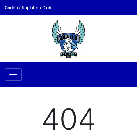
Gödöllői Röplabda Club
404