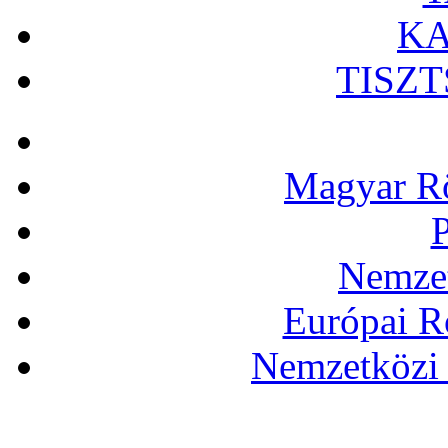
KA
TISZ
Magyar Rö
P
Nemzet
Európai R
Nemzetközi 