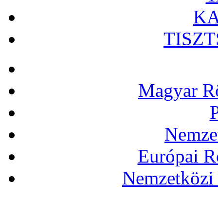
KA
TISZ
Magyar Rö
P
Nemzet
Európai R
Nemzetközi 