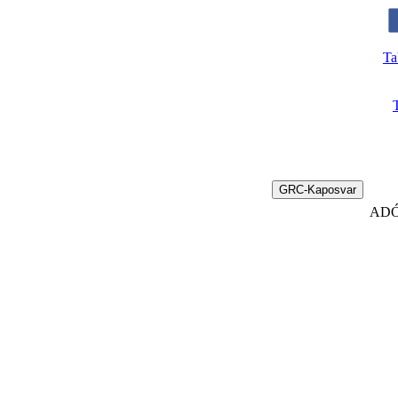
Ta
GRC-Kaposvar
ADÓ 