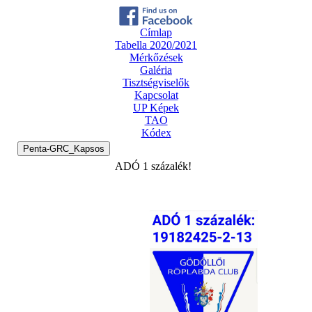
Címlap
Tabella 2020/2021
Mérkőzések
Galéria
Tisztségviselők
Kapcsolat
UP Képek
TAO
Kódex
Penta-GRC_Kapsos
ADÓ 1 százalék!