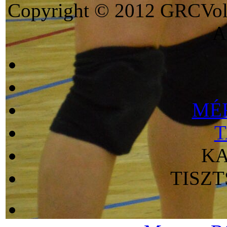
Copyright © 2012 GRCVoll
A 
MÉ
T
KA
TISZ