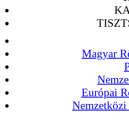
KA
TISZ
Magyar Rö
P
Nemzet
Európai R
Nemzetközi 