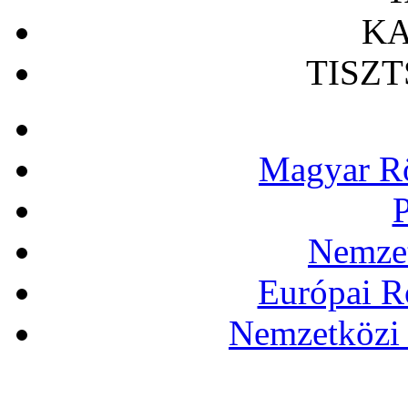
KA
TISZ
Magyar Rö
P
Nemzet
Európai R
Nemzetközi 