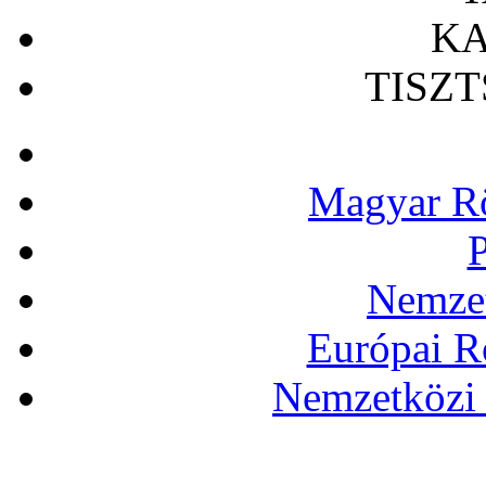
KA
TISZ
Magyar Rö
P
Nemzet
Európai R
Nemzetközi 