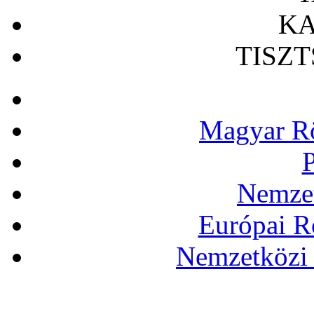
KA
TISZ
Magyar Rö
P
Nemzet
Európai R
Nemzetközi 