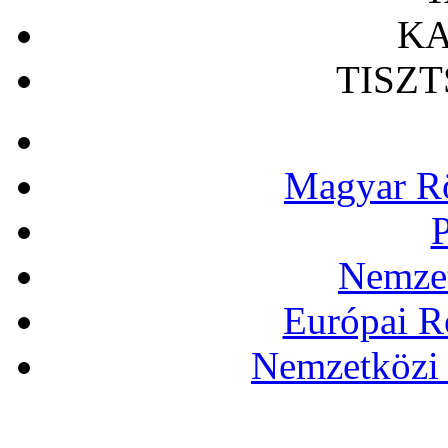
KA
TISZ
Magyar Rö
P
Nemzet
Európai R
Nemzetközi 