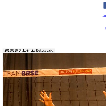
Ta
20190210-Diakolimpia_Bekescsaba