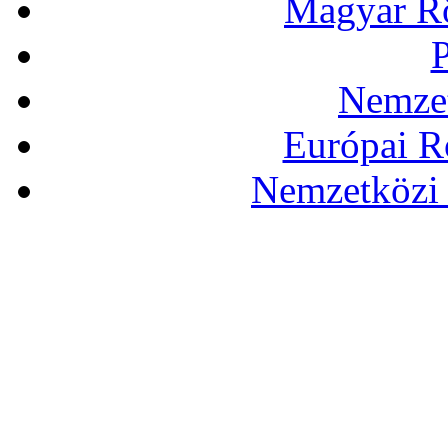
Magyar Rö
P
Nemzet
Európai R
Nemzetközi 