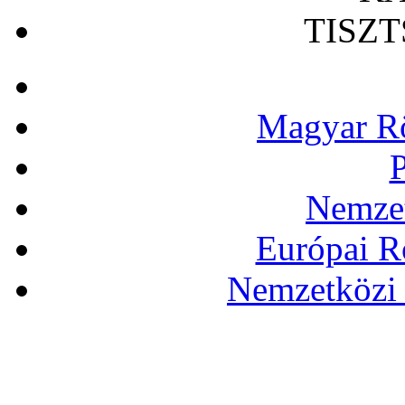
TISZ
Magyar Rö
P
Nemzet
Európai R
Nemzetközi 