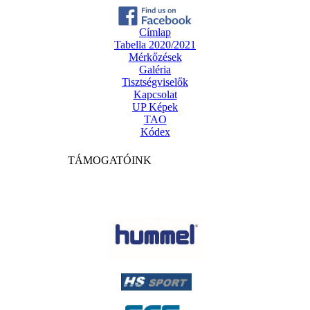
Címlap
Tabella 2020/2021
Mérkőzések
Galéria
Tisztségviselők
Kapcsolat
UP Képek
TAO
Kódex
TÁMOGATÓINK