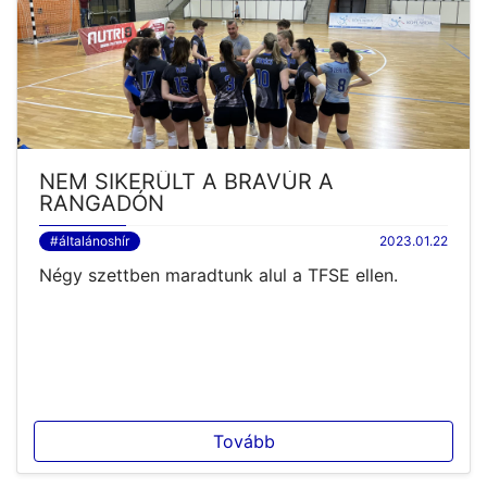
NEM SIKERÜLT A BRAVÚR A
RANGADÓN
#általánoshír
2023.01.22
Négy szettben maradtunk alul a TFSE ellen.
Tovább