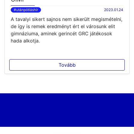
#utánpótláshír
2023.01.24
A tavalyi sikert sajnos nem sikerült megismételni,
de így is remek eredményt ért el városunk elit
gimnáziuma, aminek gerincét GRC játékosok
hada alkotja.
Tovább