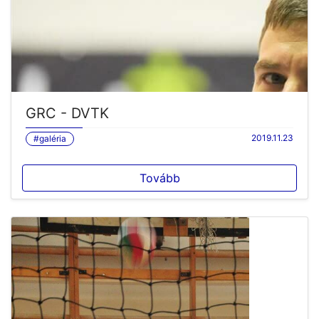
GRC - DVTK
2019.11.23
#galéria
Tovább