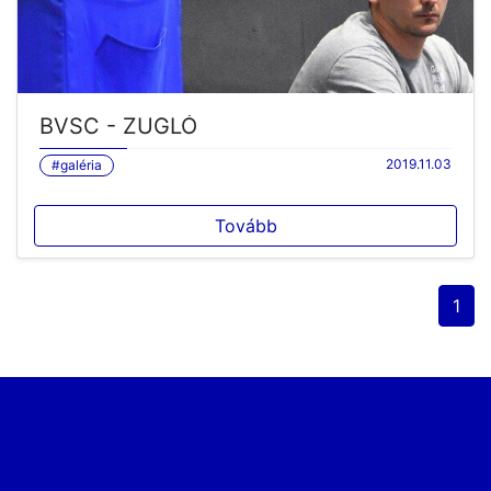
BVSC - ZUGLÓ
2019.11.03
#galéria
Tovább
1