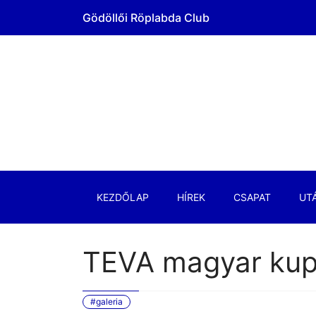
Gödöllői Röplabda Club
KEZDŐLAP
HÍREK
CSAPAT
UT
TEVA magyar kupa
#galeria